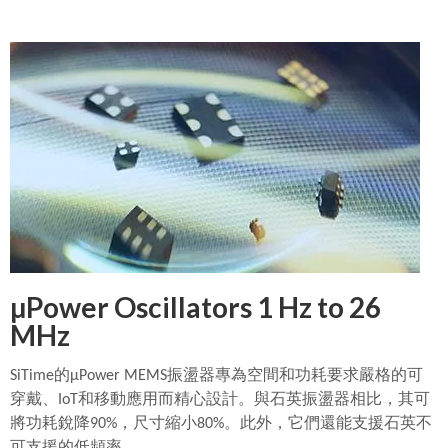
µPower Oscillators 1 Hz to 26
MHz
SiTime
的
µPower MEMS
振盪器專為空間和功耗要求嚴格的可
穿戴、
IoT
和移動應用而精心設計。與石英振盪器相比，其可
將功耗銳降
90%
，尺寸縮小
80%
。此外，它們還能支援石英不
可支援的低頻率。。