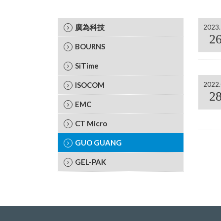
廣為科技
2023.
2
BOURNS
SiTime
ISOCOM
2022.
2
EMC
CT Micro
GUO GUANG
GEL-PAK